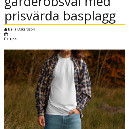
garderobsval med
prisvärda basplagg
Bella Oskarsson
Tips