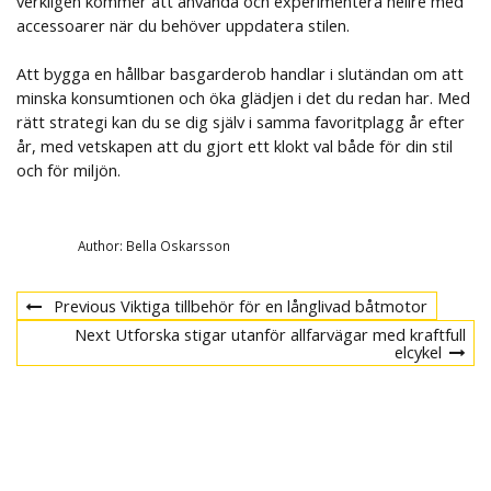
verkligen kommer att använda och experimentera hellre med
accessoarer när du behöver uppdatera stilen.
Att bygga en hållbar basgarderob handlar i slutändan om att
minska konsumtionen och öka glädjen i det du redan har. Med
rätt strategi kan du se dig själv i samma favoritplagg år efter
år, med vetskapen att du gjort ett klokt val både för din stil
och för miljön.
Author:
Bella Oskarsson
Previous
Previous
Viktiga tillbehör för en långlivad båtmotor
Inläggsnavigering
post
Next
Next
Utforska stigar utanför allfarvägar med kraftfull
post
elcykel