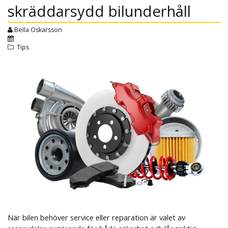
skräddarsydd bilunderhåll
Bella Oskarsson
Tips
När bilen behöver service eller reparation är valet av