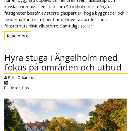
hur en byggnad upplevs utifrån utan även ljusinsläpp och
känslan inomhus. I en stad som Stockholm där många
fastigheter består av större glaspartier, höga byggnader och
moderna kontorsmiljöer har behovet av professionell
fönsterputs blivit allt större. Samtidigt ställer…
Read more
Read
more
Hyra stuga i Ängelholm med
fokus på områden och utbud
Bella Oskarsson
Resor
,
Tips